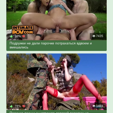
7435
80%
Подружки не дали парочке потрахаться вдвоем и
вмешались
1465
78%
Парочка военных устроила дерзкий перепих на