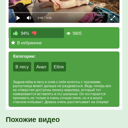
0:00
/ 0:00
9805
94%
В избранное
Категории:
В лесу
Анал
Ебля
Задрав юбку в лесу и сняв с себя колготы с трусиками,
распутница может дальше не раздеваться. Ведь теперь все
ее отверстия доступны пенису кавалера, который тот
намеревается вставлять в эту шалунью. Он постарается
проникать не только в очень сочную писю, но и в анусе
стволом побывает. Деваха очень рассчитывает на сперму!
Похожие видео