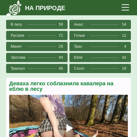
НА ПРИРОДЕ
В лесу
59
Анал
54
Русское
72
Голые
12
Минет
29
Трах
4
Эротика
40
Ебля
42
Трахнул
46
Сосет
19
Деваха легко соблазнила кавалера на
еблю в лесу