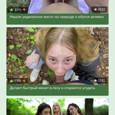
3522
83%
Нашли уединенное место на природе и ебутся активно
3781
78%
Делает быстрый минет в лесу и старается угодить