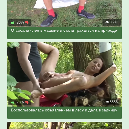
3581
86%
Отсосала член в машине и стала трахаться на природе
5556
70%
Воспользовалась объявлением в лесу и дала в задницу