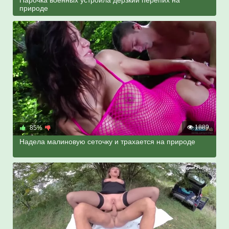
природе
1889
85%
Надела малиновую сеточку и трахается на природе